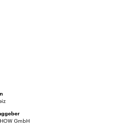
n
iz
aggeber
SHOW GmbH