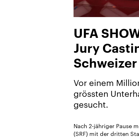
Über
UFA SHOW
uns
Jury Casti
Karriere/Jobs
Schweizer
Referenz-
Index
Vor einem Milli
News
grössten Unterh
&
gesucht.
Storys
DE
Nach 2-jähriger Pause m
EN
(SRF) mit der dritten St