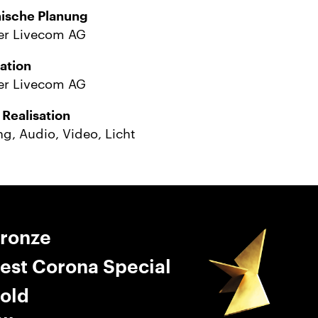
ische Planung
er Livecom AG
sation
er Livecom AG
 Realisation
g, Audio, Video, Licht
Bronze
est Corona Special
old