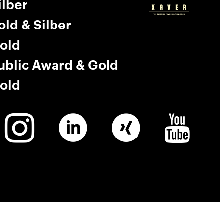
ilber
old & Silber
old
ublic Award & Gold
old
Winkler
Linkedin
Winkler
Winkler
Instagram
Xing
Youtube