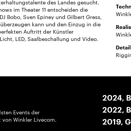
erhaltungstalente des Landes gesucht.
Techn
ows im Theater 11 entscheiden die
Winkl
 DJ Bobo, Sven Epiney und Gilbert Gress,
t überzeugen kann und den Einzug in die
Reali
erfekten Auftritt der Künstler
Winkl
 Licht, LED, Saalbeschallung und Video.
Detail
Riggin
2024, 
2022, B
dsten Events der
 von Winkler Livecom.
2019, G