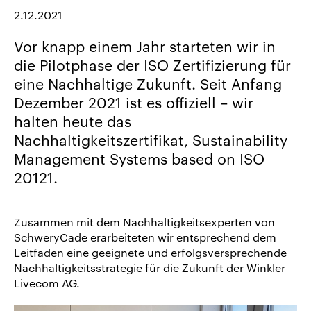
uns
2.12.2021
Karriere/Jobs
Vor knapp einem Jahr starteten wir in
Referenz-
die Pilotphase der ISO Zertifizierung für
Index
eine Nachhaltige Zukunft. Seit Anfang
News
Dezember 2021 ist es offiziell – wir
&
halten heute das
Storys
Nachhaltigkeitszertifikat, Sustainability
Management Systems based on ISO
DE
20121.
EN
Zusammen mit dem Nachhaltigkeitsexperten von
SchweryCade erarbeiteten wir entsprechend dem
Leitfaden eine geeignete und erfolgsversprechende
Nachhaltigkeitsstrategie für die Zukunft der Winkler
Livecom AG.