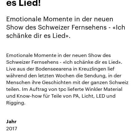
es Lied!
uns
Karriere/Jobs
Emotionale Momente in der neuen
Referenz-
Show des Schweizer Fernsehens - «Ich
Index
schänke dir es Lied».
News
&
Emotionale Momente in der neuen Show des
Storys
Schweizer Fernsehens - «Ich schänke dir es Lied».
Live aus der Bodenseearena in Kreuzlingen lief
DE
während den letzten Wochen die Sendung, in der
Menschen ihre Geschichten mit der ganzen Schweiz
EN
teilen. Im Auftrag von tpc lieferte Winkler Material
und Know-how für Teile von PA, Licht, LED und
Rigging.
Jahr
2017