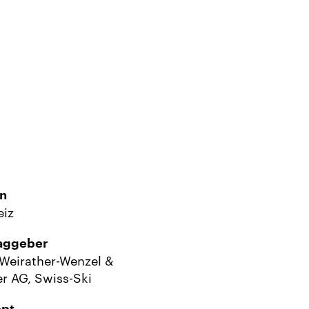
n
iz
aggeber
eirather-Wenzel &
er AG, Swiss-Ski