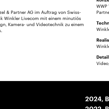
Konze
WWP W
el & Partner AG im Auftrag von Swiss-
Partn
nk Winkler Livecom mit einem minutiös
Techn
gn, Kamera- und Videotechnik zu einem
Winkl
s.
Reali
Winkl
Detail
Video
2024, 