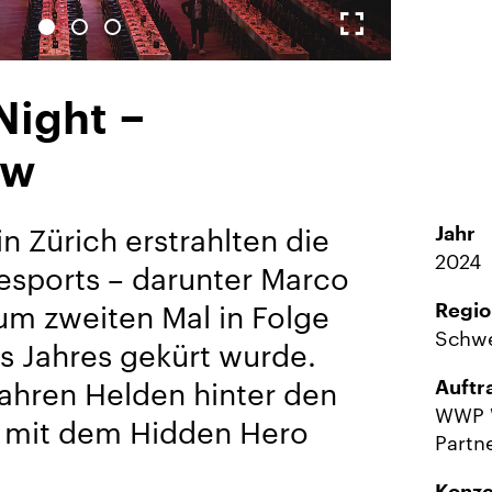
Vollbild-
Galerie
Night −
ow
in Zürich erstrahlten die
Jahr
2024
esports – darunter Marco
um zweiten Mal in Folge
Regio
Schwe
s Jahres gekürt wurde.
ahren Helden hinter den
Auftr
WWP W
 mit dem Hidden Hero
Partn