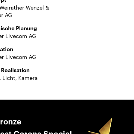
pt
eirather-Wenzel &
er AG
ische Planung
er Livecom AG
sation
er Livecom AG
 Realisation
, Licht, Kamera
Bronze