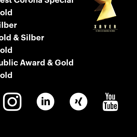
est Corona Special
old
ilber
old & Silber
old
ublic Award & Gold
old
Winkler
Linkedin
Winkler
Winkler
Instagram
Xing
Youtube