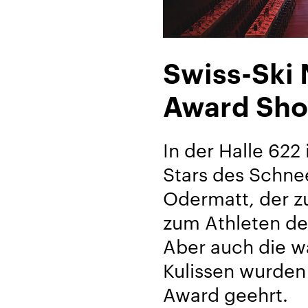
Über
Swiss-Ski 
uns
Award Sh
Karriere/Jobs
Referenz-
In der Halle 622 
Index
Stars des Schne
News
Odermatt, der z
&
zum Athleten de
Storys
Aber auch die w
Kulissen wurden
DE
Award geehrt.
EN