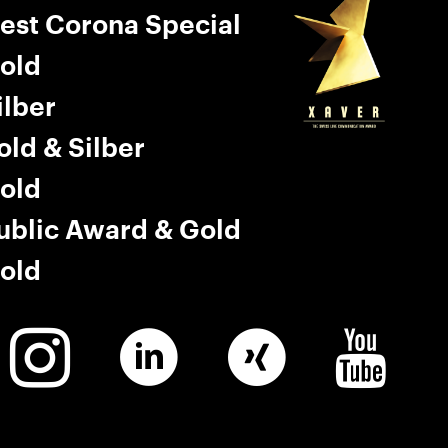
est Corona Special
old
ilber
old & Silber
old
ublic Award & Gold
old
Winkler
Linkedin
Winkler
Winkler
Instagram
Xing
Youtube