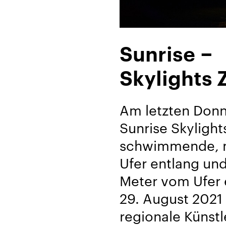
Über
Sunrise −
uns
Skylights 
Karriere/Jobs
Referenz-
Am letzten Donn
Index
Sunrise Skylight
News
schwimmende, m
&
Ufer entlang und
Storys
Meter vom Ufer 
29. August 2021 
DE
regionale Künstl
EN