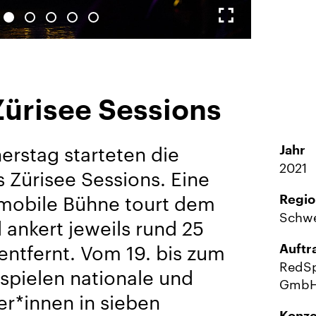
Vollbild-
Galerie
Zürisee Sessions
erstag starteten die
Jahr
2021
s Zürisee Sessions. Eine
obile Bühne tourt dem
Regio
Schwe
 ankert jeweils rund 25
entfernt. Vom 19. bis zum
Auftr
RedSp
spielen nationale und
Gmb
er*innen in sieben