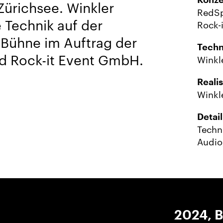
Konze
ürichsee. Winkler
RedSp
 Technik auf der
Rock-
ühne im Auftrag der
Techn
d Rock-it Event GmbH.
Winkl
Reali
Winkl
Detail
Techni
Audio,
2024, 