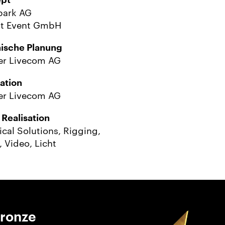
pt
ark AG
it Event GmbH
ische Planung
er Livecom AG
sation
er Livecom AG
 Realisation
cal Solutions, Rigging,
 Video, Licht
Bronze