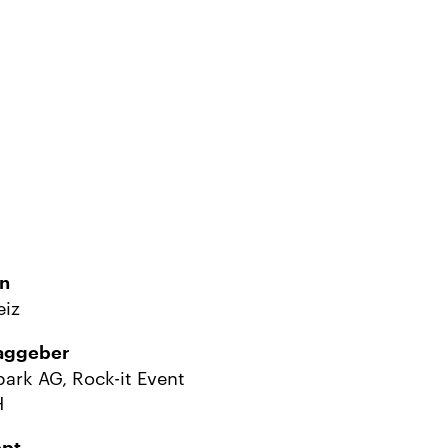
n
iz
aggeber
ark AG, Rock-it Event
H