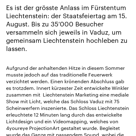
uns
Es ist der grösste Anlass im Fürstentum
Karriere/Jobs
Liechtenstein: der Staatsfeiertag am 15.
August. Bis zu 35‘000 Besucher
Referenz-
versammeln sich jeweils in Vaduz, um
Index
gemeinsam Liechtenstein hochleben zu
News
lassen.
&
Storys
Aufgrund der anhaltenden Hitze in diesem Sommer
DE
musste jedoch auf das traditionelle Feuerwerk
verzichtet werden. Einen krönenden Abschluss gab
EN
es trotzdem. Innert kürzester Zeit entwickelte Winkler
zusammen mit Liechtenstein Marketing eine mediale
Show mit Licht, welche das Schloss Vaduz mit 75
Scheinwerfern inszenierte. Das Schloss Liechtenstein
erleuchtete 12 Minuten lang durch das entwickelte
Lichtdesign und ein Videomapping, welches von
4youreye ProjectionArt gestaltet wurde. Begleitet
wurde das Ganze mit passendem Sound, wobei die