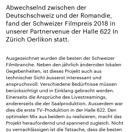
uns
Abwechselnd zwischen der
Karriere/Jobs
Deutschschweiz und der Romandie,
fand der Schweizer Filmpreis 2018 in
Referenz-
unserer Partnervenue der Halle 622 In
Index
Zürich Oerlikon statt.
News
&
Storys
Ausgezeichnet wurden die besten der Schweizer
Filmbranche. Neben den jährlich ändernden lokalen
DE
Gegebenheiten, ist dieses Projekt auch aus
technischer Sicht äusserst interessant und
EN
anspruchsvoll. Verschiedene Bedürfnisse müssen
berücksichtigt und in Einklang gebracht werden.
Einerseits die Ansprüche des Livestreamings,
andererseits die der Saalproduktion. Ausserdem war
dies die erste TV–Produktion in der Halle 622. Den
optimalen Mix aus beidem zu realisieren, macht das
Projekt heraufordernd und spannend zugleich. Nicht
zu vernachlässigen ist die Tatsache, dass die besten