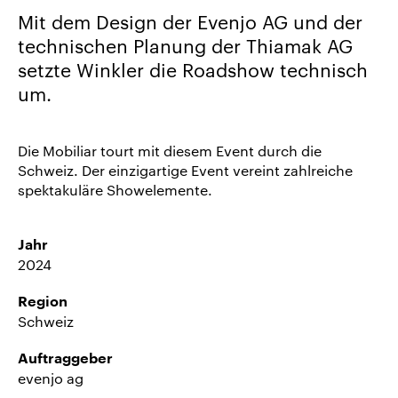
uns
Mit dem Design der Evenjo AG und der
Karriere/Jobs
technischen Planung der Thiamak AG
setzte Winkler die Roadshow technisch
Referenz-
um.
Index
News
&
Die Mobiliar tourt mit diesem Event durch die
Storys
Schweiz. Der einzigartige Event vereint zahlreiche
spektakuläre Showelemente.
DE
EN
Jahr
2024
Region
Schweiz
Auftraggeber
evenjo ag