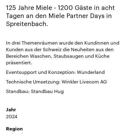
uns
125 Jahre Miele - 1200 Gäste in acht
Karriere/Jobs
Tagen an den Miele Partner Days in
Spreitenbach.
Referenz-
Index
News
In drei Themenräumen wurde den Kundinnen und
&
Kunden aus der Schweiz die Neuheiten aus den
Bereichen Waschen, Staubsaugen und Küche
Storys
präsentiert.
DE
Eventsupport und Konzeption: Wunderland
EN
Technische Umsetzung: Winkler Livecom AG
Standbau: Standbau Hug
Jahr
2024
Region