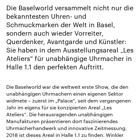
uns
Die Baselworld versammelt nicht nur die
Karriere/Jobs
bekanntesten Uhren- und
Schmuckmarken der Welt in Basel,
Referenz-
sondern auch wieder Vorreiter,
Index
Querdenker, Avantgarde und Künstler:
News
Sie haben in dem Ausstellungsareal „Les
&
Ateliers“ für unabhängige Uhrmacher in
Storys
Halle 1.1 den perfekten Auftritt.
DE
EN
Die Baselworld war die weltweit erste Show, die den
unabhängigen Uhrmachern einen eigenen Sektor
widmete – zuerst im „Palace“, seit dem vergangenen
Jahr im eigens für sie konzipierten Areal „Les
Ateliers“. Die herausragenden unabhängigen
Manufakturen präsentieren dort faszinierendes
Uhrmacherhandwerk und innovative Zeitmessung.
2018 ist dieses Areal in Halle 1.1 zu finden. Winkler