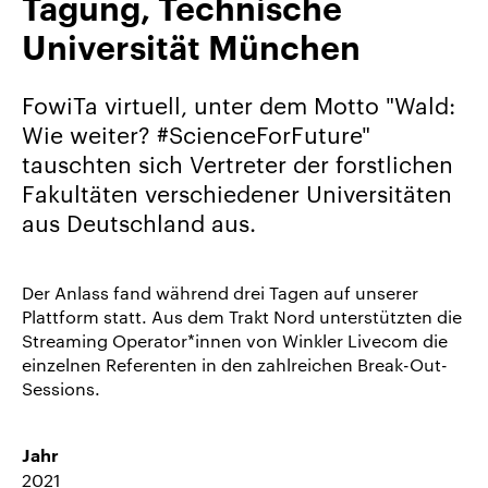
Tagung, Technische
uns
Universität München
Karriere/Jobs
Referenz-
FowiTa virtuell, unter dem Motto "Wald:
Index
Wie weiter? #ScienceForFuture"
News
tauschten sich Vertreter der forstlichen
&
Fakultäten verschiedener Universitäten
Storys
aus Deutschland aus.
DE
EN
Der Anlass fand während drei Tagen auf unserer
Plattform statt. Aus dem Trakt Nord unterstützten die
Streaming Operator*innen von Winkler Livecom die
einzelnen Referenten in den zahlreichen Break-Out-
Sessions.
Jahr
2021