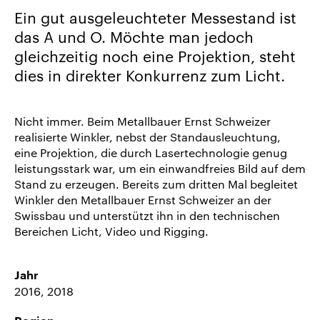
uns
Ein gut ausgeleuchteter Messestand ist
Karriere/Jobs
das A und O. Möchte man jedoch
gleichzeitig noch eine Projektion, steht
Referenz-
dies in direkter Konkurrenz zum Licht.
Index
News
&
Nicht immer. Beim Metallbauer Ernst Schweizer
Storys
realisierte Winkler, nebst der Standausleuchtung,
eine Projektion, die durch Lasertechnologie genug
leistungsstark war, um ein einwandfreies Bild auf dem
DE
Stand zu erzeugen. Bereits zum dritten Mal begleitet
EN
Winkler den Metallbauer Ernst Schweizer an der
Swissbau und unterstützt ihn in den technischen
Bereichen Licht, Video und Rigging.
Jahr
2016, 2018