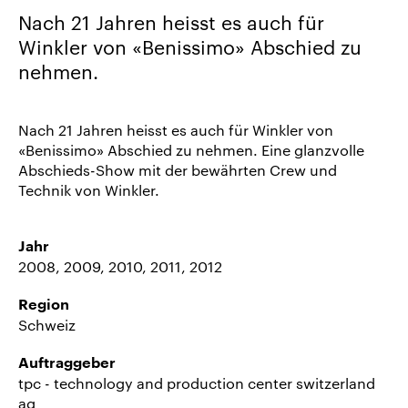
uns
Nach 21 Jahren heisst es auch für
Karriere/Jobs
Winkler von «Benissimo» Abschied zu
nehmen.
Referenz-
Index
News
Nach 21 Jahren heisst es auch für Winkler von
&
«Benissimo» Abschied zu nehmen. Eine glanzvolle
Abschieds-Show mit der bewährten Crew und
Storys
Technik von Winkler.
DE
EN
Jahr
2008, 2009, 2010, 2011, 2012
Region
Schweiz
Auftraggeber
tpc - technology and production center switzerland
ag