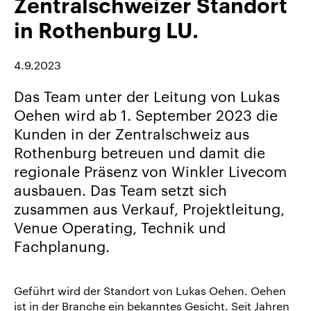
Zentralschweizer Standort
uns
in Rothenburg LU.
Karriere/Jobs
Referenz-
4.9.2023
Index
Das Team unter der Leitung von Lukas
News
Oehen wird ab 1. September 2023 die
&
Storys
Kunden in der Zentralschweiz aus
Rothenburg betreuen und damit die
DE
regionale Präsenz von Winkler Livecom
EN
ausbauen. Das Team setzt sich
zusammen aus Verkauf, Projektleitung,
Venue Operating, Technik und
Fachplanung.
Geführt wird der Standort von Lukas Oehen. Oehen
ist in der Branche ein bekanntes Gesicht. Seit Jahren