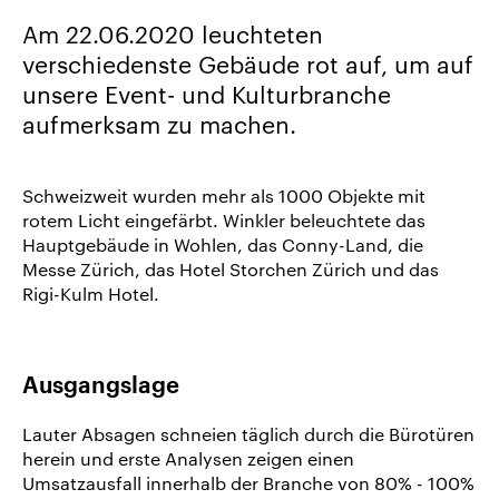
uns
Am 22.06.2020 leuchteten
Karriere/Jobs
verschiedenste Gebäude rot auf, um auf
Referenz-
unsere Event- und Kulturbranche
Index
aufmerksam zu machen.
News
&
Schweizweit wurden mehr als 1000 Objekte mit
Storys
rotem Licht eingefärbt. Winkler beleuchtete das
Hauptgebäude in Wohlen, das Conny-Land, die
DE
Messe Zürich, das Hotel Storchen Zürich und das
Rigi-Kulm Hotel.
EN
Ausgangslage
Lauter Absagen schneien täglich durch die Bürotüren
herein und erste Analysen zeigen einen
Umsatzausfall innerhalb der Branche von 80% - 100%