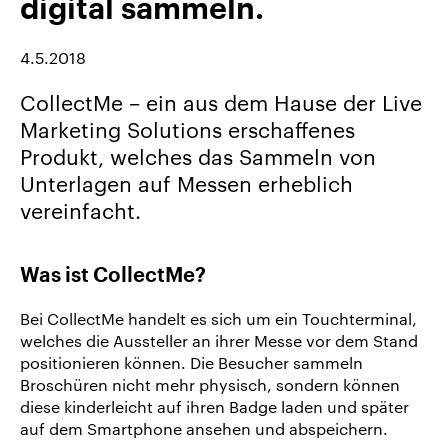
digital sammeln.
uns
Karriere/Jobs
4.5.2018
Referenz-
CollectMe – ein aus dem Hause der Live
Index
Marketing Solutions erschaffenes
News
Produkt, welches das Sammeln von
&
Unterlagen auf Messen erheblich
Storys
vereinfacht.
DE
EN
Was ist CollectMe?
Bei CollectMe handelt es sich um ein Touchterminal,
welches die Aussteller an ihrer Messe vor dem Stand
positionieren können. Die Besucher sammeln
Broschüren nicht mehr physisch, sondern können
diese kinderleicht auf ihren Badge laden und später
auf dem Smartphone ansehen und abspeichern.